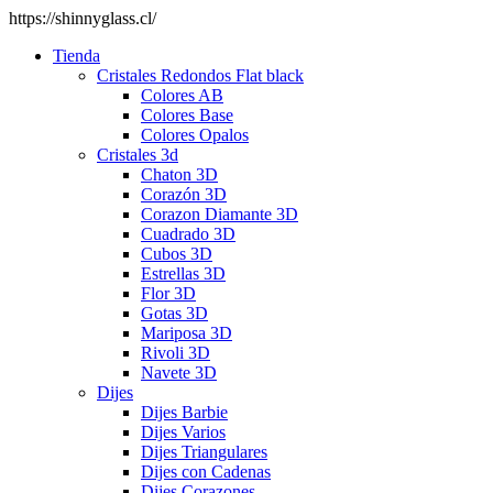
https://shinnyglass.cl/
Tienda
Cristales Redondos Flat black
Colores AB
Colores Base
Colores Opalos
Cristales 3d
Chaton 3D
Corazón 3D
Corazon Diamante 3D
Cuadrado 3D
Cubos 3D
Estrellas 3D
Flor 3D
Gotas 3D
Mariposa 3D
Rivoli 3D
Navete 3D
Dijes
Dijes Barbie
Dijes Varios
Dijes Triangulares
Dijes con Cadenas
Dijes Corazones