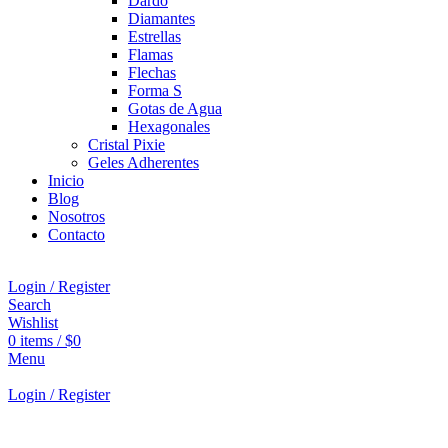
Dardo
Diamantes
Estrellas
Flamas
Flechas
Forma S
Gotas de Agua
Hexagonales
Cristal Pixie
Geles Adherentes
Inicio
Blog
Nosotros
Contacto
Login / Register
Search
Wishlist
0
items
/
$
0
Menu
Login / Register