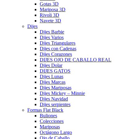
Gotas 3D
Mariposa 3D
Rivoli 3D
Navete 3D
Dijes
Dijes Barbie
Dijes Varios
Dijes Triangulares
Dijes con Cadenas
Dijes Corazones
DIJES OJO DE CABALLO REAL
Dijes Dolar
DIJES GATOS
Dijes Lunas
Dijes Marcas
Dijes Mariposas
Dijes Mickey – Minnie
Dijes Navidad
Dijes serpientes
Formas Flat Black
Buliones
Colecciones
Mariposas
Octágono Largo
Ojo de Caballo