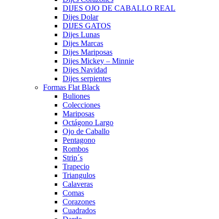
DIJES OJO DE CABALLO REAL
Dijes Dolar
DIJES GATOS
Dijes Lunas
Dijes Marcas
Dijes Mariposas
Dijes Mickey – Minnie
Dijes Navidad
Dijes serpientes
Formas Flat Black
Buliones
Colecciones
Mariposas
Octágono Largo
Ojo de Caballo
Pentagono
Rombos
Strip´s
Trapecio
Triangulos
Calaveras
Comas
Corazones
Cuadrados