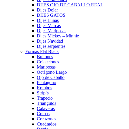
DIJES OJO DE CABALLO REAL
Dijes Dolar
DIJES GATOS
Dijes Lunas
Dijes Marcas
Dijes Mariposas
Dijes Mickey – Minnie
Dijes Navidad
Dijes serpientes
Formas Flat Black
Buliones
Colecciones
Mariposas
Octágono Largo
Ojo de Caballo
Pentagono
Rombos
Strip´s
Trapecio
Triangulos
Calaveras
Comas
Corazones
Cuadrados