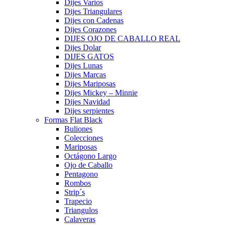
Dijes Varios
Dijes Triangulares
Dijes con Cadenas
Dijes Corazones
DIJES OJO DE CABALLO REAL
Dijes Dolar
DIJES GATOS
Dijes Lunas
Dijes Marcas
Dijes Mariposas
Dijes Mickey – Minnie
Dijes Navidad
Dijes serpientes
Formas Flat Black
Buliones
Colecciones
Mariposas
Octágono Largo
Ojo de Caballo
Pentagono
Rombos
Strip´s
Trapecio
Triangulos
Calaveras