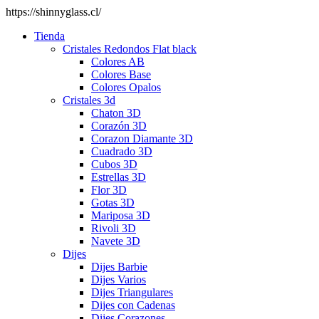
https://shinnyglass.cl/
Tienda
Cristales Redondos Flat black
Colores AB
Colores Base
Colores Opalos
Cristales 3d
Chaton 3D
Corazón 3D
Corazon Diamante 3D
Cuadrado 3D
Cubos 3D
Estrellas 3D
Flor 3D
Gotas 3D
Mariposa 3D
Rivoli 3D
Navete 3D
Dijes
Dijes Barbie
Dijes Varios
Dijes Triangulares
Dijes con Cadenas
Dijes Corazones