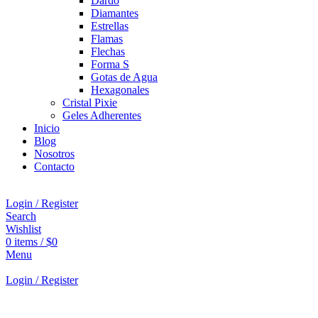
Dardo
Diamantes
Estrellas
Flamas
Flechas
Forma S
Gotas de Agua
Hexagonales
Cristal Pixie
Geles Adherentes
Inicio
Blog
Nosotros
Contacto
Login / Register
Search
Wishlist
0
items
/
$
0
Menu
Login / Register