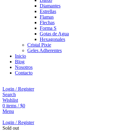
Dardo
Diamantes
Estrellas
Flamas
Flechas
Forma S
Gotas de Agua
Hexagonales
Cristal Pixie
Geles Adherentes
Inicio
Blog
Nosotros
Contacto
Login / Register
Search
Wishlist
0
items
/
$
0
Menu
Login / Register
Sold out