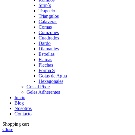
Strip´s
Trapecio
Triangulos
Calaveras
Comas
Corazones
Cuadrados
Dardo
Diamantes
Estrellas
Flamas
Flechas
Forma S
Gotas de Agua
Hexagonales
Cristal Pixie
Geles Adherentes
Inicio
Blog
Nosotros
Contacto
Shopping cart
Close