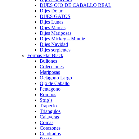
DIJES OJO DE CABALLO REAL
Dijes Dolar
DIJES GATOS
Dijes Lunas
Dijes Marcas
Dijes Mariposas
Dijes Mickey – Minnie
Dijes Navidad
Dijes serpientes
Formas Flat Black
Buliones
Colecciones
Mariposas
Octágono Largo
Ojo de Caballo
Pentagono
Rombos
Strip´s
Trapecio
Triangulos
Calaveras
Comas
Corazones
Cuadrados