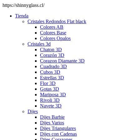
https://shinnyglass.cl/
Tienda
Cristales Redondos Flat black
Colores AB
Colores Base
Colores Opalos
Cristales 3d
Chaton 3D
Corazón 3D
Corazon Diamante 3D
Cuadrado 3D
Cubos 3D
Estrellas 3D
Flor 3D
Gotas 3D
Mariposa 3D
Rivoli 3D
Navete 3D
Dijes
Dijes Barbie
Dijes Varios
Dijes Triangulares
Dijes con Cadenas
Dijes Corazones