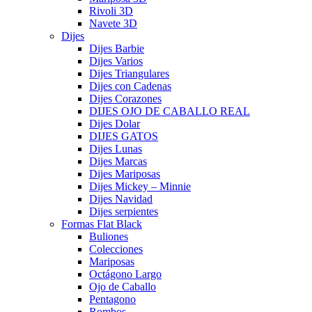
Rivoli 3D
Navete 3D
Dijes
Dijes Barbie
Dijes Varios
Dijes Triangulares
Dijes con Cadenas
Dijes Corazones
DIJES OJO DE CABALLO REAL
Dijes Dolar
DIJES GATOS
Dijes Lunas
Dijes Marcas
Dijes Mariposas
Dijes Mickey – Minnie
Dijes Navidad
Dijes serpientes
Formas Flat Black
Buliones
Colecciones
Mariposas
Octágono Largo
Ojo de Caballo
Pentagono
Rombos