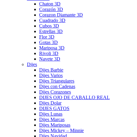
Chaton 3D
Corazón 3D
Corazon Diamante 3D
Cuadrado 3D
Cubos 3D
Estrellas 3D
Flor 3D
Gotas 3D
Mariposa 3D
Rivoli 3D
Navete 3D
Dijes
Dijes Barbie
Dijes Varios
Dijes Triangulares
Dijes con Cadenas
Dijes Corazones
DIJES OJO DE CABALLO REAL
Dijes Dolar
DIJES GATOS
Dijes Lunas
Dijes Marcas
Dijes Mariposas
Dijes Mickey – Minnie
Dijes Navidad