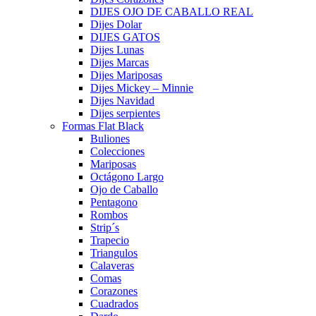
DIJES OJO DE CABALLO REAL
Dijes Dolar
DIJES GATOS
Dijes Lunas
Dijes Marcas
Dijes Mariposas
Dijes Mickey – Minnie
Dijes Navidad
Dijes serpientes
Formas Flat Black
Buliones
Colecciones
Mariposas
Octágono Largo
Ojo de Caballo
Pentagono
Rombos
Strip´s
Trapecio
Triangulos
Calaveras
Comas
Corazones
Cuadrados