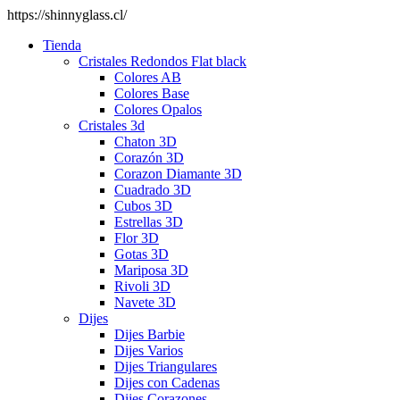
https://shinnyglass.cl/
Tienda
Cristales Redondos Flat black
Colores AB
Colores Base
Colores Opalos
Cristales 3d
Chaton 3D
Corazón 3D
Corazon Diamante 3D
Cuadrado 3D
Cubos 3D
Estrellas 3D
Flor 3D
Gotas 3D
Mariposa 3D
Rivoli 3D
Navete 3D
Dijes
Dijes Barbie
Dijes Varios
Dijes Triangulares
Dijes con Cadenas
Dijes Corazones