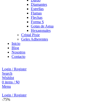
Dardo
Diamantes
Estrellas
Flamas
Flechas
Forma S
Gotas de Agua
Hexagonales
Cristal Pixie
Geles Adherentes
Inicio
Blog
Nosotros
Contacto
Login / Register
Search
Wishlist
0
items
/
$
0
Menu
Login / Register
-75%