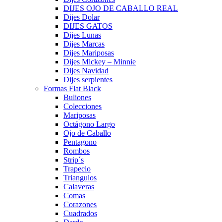
DIJES OJO DE CABALLO REAL
Dijes Dolar
DIJES GATOS
Dijes Lunas
Dijes Marcas
Dijes Mariposas
Dijes Mickey – Minnie
Dijes Navidad
Dijes serpientes
Formas Flat Black
Buliones
Colecciones
Mariposas
Octágono Largo
Ojo de Caballo
Pentagono
Rombos
Strip´s
Trapecio
Triangulos
Calaveras
Comas
Corazones
Cuadrados