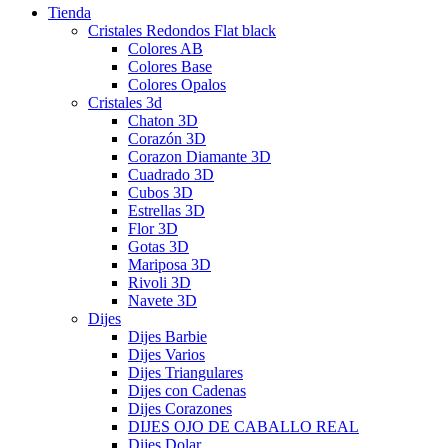
Tienda
Cristales Redondos Flat black
Colores AB
Colores Base
Colores Opalos
Cristales 3d
Chaton 3D
Corazón 3D
Corazon Diamante 3D
Cuadrado 3D
Cubos 3D
Estrellas 3D
Flor 3D
Gotas 3D
Mariposa 3D
Rivoli 3D
Navete 3D
Dijes
Dijes Barbie
Dijes Varios
Dijes Triangulares
Dijes con Cadenas
Dijes Corazones
DIJES OJO DE CABALLO REAL
Dijes Dolar