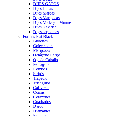
DIJES GATOS
Dijes Lunas
Dijes Marcas
Dijes Mariposas
Dijes Mickey – Minnie
Dijes Navidad
Dijes serpientes
Formas Flat Black
Buliones
Colecciones
Mariposas
Octágono Largo
Ojo de Caballo
Pentagono
Rombos
Strip´s
Trapecio
Triangulos
Calaveras
Comas
Corazones
Cuadrados
Dardo
Diamantes
Estrellas