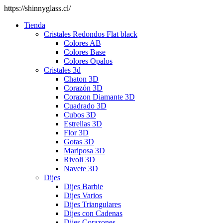
https://shinnyglass.cl/
Tienda
Cristales Redondos Flat black
Colores AB
Colores Base
Colores Opalos
Cristales 3d
Chaton 3D
Corazón 3D
Corazon Diamante 3D
Cuadrado 3D
Cubos 3D
Estrellas 3D
Flor 3D
Gotas 3D
Mariposa 3D
Rivoli 3D
Navete 3D
Dijes
Dijes Barbie
Dijes Varios
Dijes Triangulares
Dijes con Cadenas
Dijes Corazones